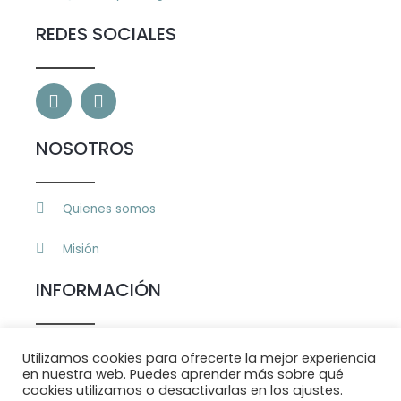
REDES SOCIALES
F
I
a
n
c
s
e
t
NOSOTROS
b
a
o
g
o
r
Quienes somos
k
a
m
Misión
INFORMACIÓN
Politica de privacidad
Utilizamos cookies para ofrecerte la mejor experiencia
en nuestra web. Puedes aprender más sobre qué
cookies utilizamos o desactivarlas en los ajustes.
Aviso Legal