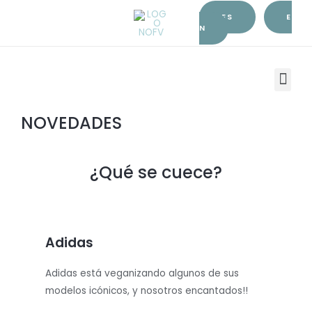
Ir
ES
E
al
N
contenido
M
e
NOVEDADES
n
u
¿Qué se cuece?
Adidas
Adidas está veganizando algunos de sus
modelos icónicos, y nosotros encantados!!