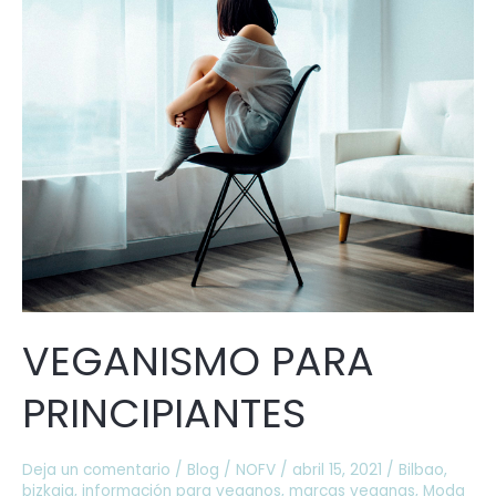
VEGANISMO PARA
PRINCIPIANTES
Deja un comentario
/
Blog
/
NOFV
/
abril 15, 2021
/
Bilbao
,
bizkaia
,
información para veganos
,
marcas veganas
,
Moda