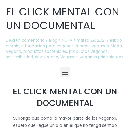
CLICK
EL CLICK MENTAL CON
MENTAL
CON
UN DOCUMENTAL
UN
DOCUMENTAL
Deja un comentario
/
Blog
/
NOFV
/
marzo 29, 2021
/
Bilbao
,
bizkaia
,
información para veganos
,
marcas veganas
,
Moda
Vegana
,
productos sostenibles
,
productos veganos
,
sostenibilidad
,
soy vegano
,
Veganos
,
veganos principiantes
M
e
EL CLICK MENTAL CON UN
n
DOCUMENTAL
u
Supongo que como la mayor parte de los veganos,
espero que llegue un día en el que no tenga sentido