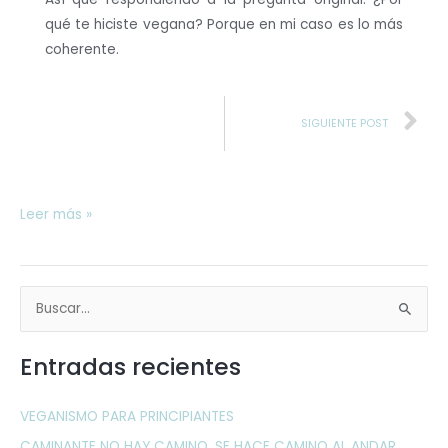
qué te hiciste vegana? Porque en mi caso es lo más
coherente.
N
SIGUIENTE POST
Leer más »
B
u
Entradas recientes
s
c
VEGANISMO PARA PRINCIPIANTES
a
CAMINANTE NO HAY CAMINO, SE HACE CAMINO AL ANDAR…
r