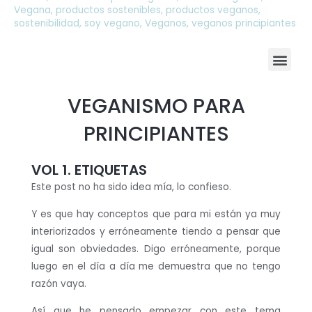
Vegana
,
productos sostenibles
,
productos veganos
,
sostenibilidad
,
soy vegano
,
Veganos
,
veganos principiantes
M
e
VEGANISMO PARA
n
PRINCIPIANTES
u
VOL 1. ETIQUETAS
Este post no ha sido idea mía, lo confieso.
Y es que hay conceptos que para mi están ya muy
interiorizados y erróneamente tiendo a pensar que
igual son obviedades. Digo erróneamente, porque
luego en el día a día me demuestra que no tengo
razón vaya.
Así que he pensado empezar con este tema