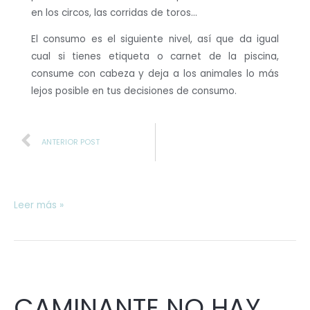
en los circos, las corridas de toros…
El consumo es el siguiente nivel, así que da igual
cual si tienes etiqueta o carnet de la piscina,
consume con cabeza y deja a los animales lo más
lejos posible en tus decisiones de consumo.
Prev
ANTERIOR POST
Leer más »
CAMINANTE
NO
CAMINANTE NO HAY
HAY