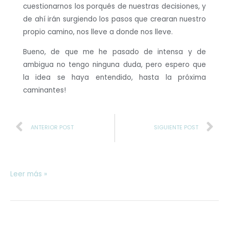
cuestionarnos los porqués de nuestras decisiones, y
de ahí irán surgiendo los pasos que crearan nuestro
propio camino, nos lleve a donde nos lleve.
Bueno, de que me he pasado de intensa y de
ambigua no tengo ninguna duda, pero espero que
la idea se haya entendido, hasta la próxima
caminantes!
Prev
N
ANTERIOR POST
SIGUIENTE POST
Leer más »
EL