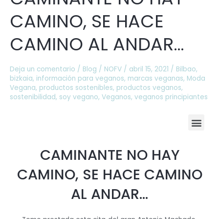
CAMINO,
CAMINO, SE HACE
SE
HACE
CAMINO AL ANDAR…
CAMINO
AL
ANDAR…
Deja un comentario
/
Blog
/
NOFV
/
abril 15, 2021
/
Bilbao
,
bizkaia
,
información para veganos
,
marcas veganas
,
Moda
Vegana
,
productos sostenibles
,
productos veganos
,
sostenibilidad
,
soy vegano
,
Veganos
,
veganos principiantes
M
e
CAMINANTE NO HAY
n
CAMINO, SE HACE CAMINO
u
AL ANDAR…